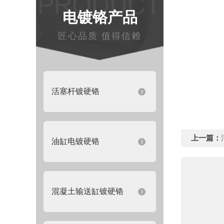
电镀铬产品
匠心品质 值得信赖
活塞杆镀硬铬
上一篇：
油缸电镀硬铬
混凝土输送缸镀硬铬