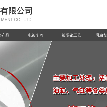
铬产品
电镀车间
镀硬铬工艺
乳白